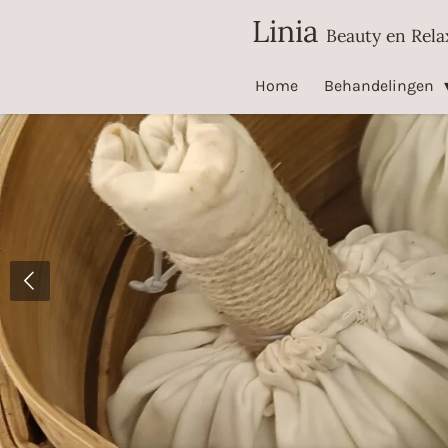
Linia
Ga
Beauty en Rela
direct
naar
Home
Behandelingen
de
hoofdinhoud