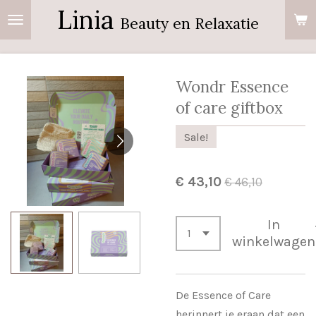
Linia
Ga
Beauty en Relaxatie
direct
naar
de
Wondr Essence
hoofdinhoud
of care giftbox
Sale!
€ 43,10
€ 46,10
In
winkelwagen
De Essence of Care
herinnert je eraan dat een