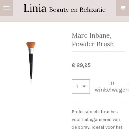
Linia
Ga
Beauty en Relaxatie
direct
naar
de
Marc Inbane,
hoofdinhoud
Powder Brush
€ 29,95
In
winkelwagen
Professionele brushes
voor het egaliseren van
de spray! Ideaal voor het