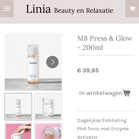
Linia
Ga
Beauty en Relaxatie
direct
naar
de
M8 Press & Glow
hoofdinhoud
- 200ml
€ 39,95
In winkelwagen
Dagelijkse Exfoliating
PHA Tonic met Enzyme
Activator