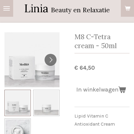
Linia
Ga
Beauty en Relaxatie
direct
naar
de
M8 C-Tetra
hoofdinhoud
cream - 50ml
€ 64,50
In winkelwagen
Lipid Vitamin C
Antioxidant Cream