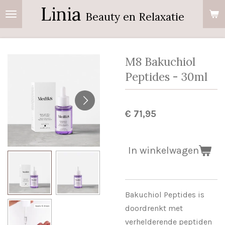
Linia
Ga
Beauty en Relaxatie
direct
naar
de
M8 Bakuchiol
hoofdinhoud
Peptides - 30ml
€ 71,95
In winkelwagen
Bakuchiol Peptides is
doordrenkt met
verhelderende peptiden